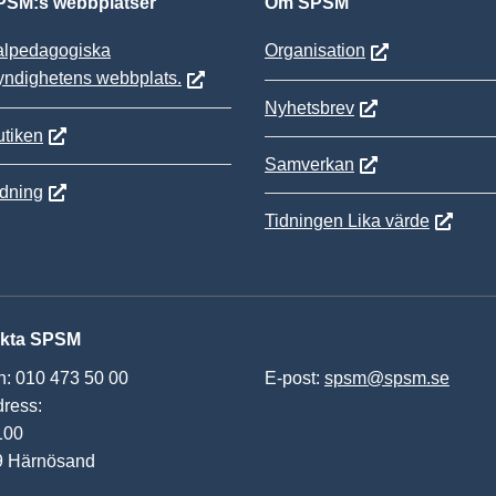
SM:s webbplatser
Om SPSM
alpedagogiska
Organisation
yndighetens webbplats.
Nyhetsbrev
tiken
Samverkan
ldning
Tidningen Lika värde
kta SPSM
n: 010 473 50 00
E-post:
spsm@spsm.se
ress:
100
9 Härnösand