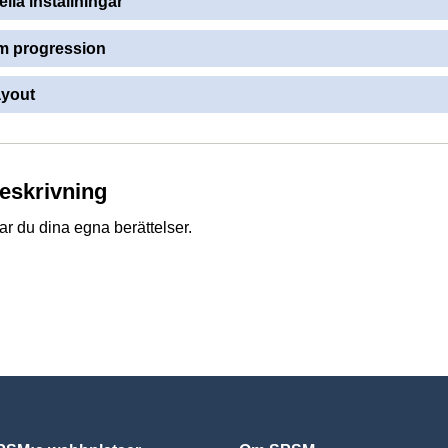
ella inställningar
 progression
ayout
beskrivning
ar du dina egna berättelser.