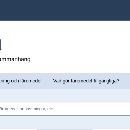
l
 sammanhang
tning och läromedel
Vad gör läromedel tillgängliga?