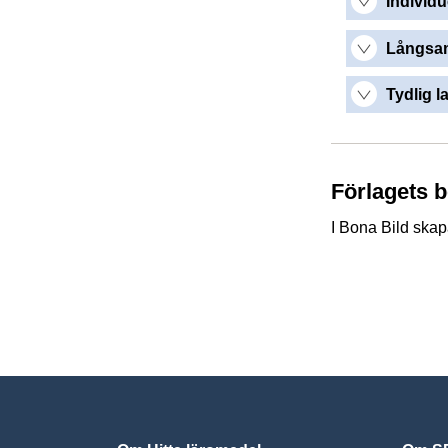
Individu
Långsam
Tydlig l
Förlagets 
I Bona Bild skap