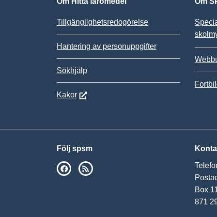
Om Hitta läromedel
Om SP
Tillgänglighetsredogörelse
Speci
skolm
Hantering av personuppgifter
Webbu
Sökhjälp
Fortbi
Kakor
Följ spsm
Konta
Telefo
SPSM på Facebook
RSS
Postad
Box 1
871 2