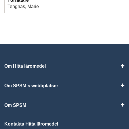
Författare
Tengnäs, Marie
Om Hitta läromedel
Visa
Om SPSM:s webbplatser
Vis
Om SPSM
Vis
Kontakta Hitta läromedel