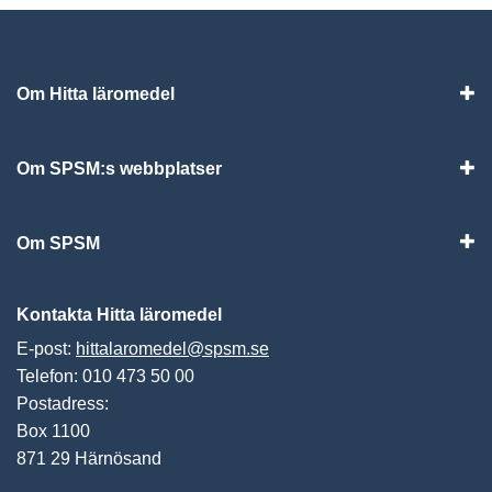
Om Hitta läromedel
Visa
Om SPSM:s webbplatser
Vis
Om SPSM
Vis
Kontakta Hitta läromedel
E-post:
hittalaromedel@spsm.se
Telefon: 010 473 50 00
Postadress:
Box 1100
871 29 Härnösand