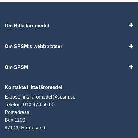
Om Hitta läromedel
Visa
Om SPSM:s webbplatser
Vis
Om SPSM
Vis
Kontakta Hitta läromedel
E-post:
hittalaromedel@spsm.se
Telefon: 010 473 50 00
Postadress:
Box 1100
871 29 Härnösand