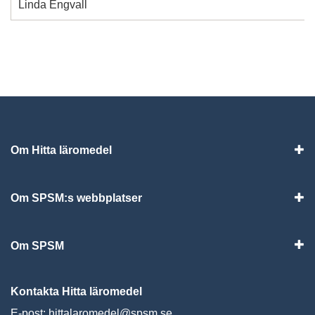
Linda Engvall
Om Hitta läromedel
Visa
Om SPSM:s webbplatser
Vis
Om SPSM
Vis
Kontakta Hitta läromedel
E-post:
hittalaromedel@spsm.se