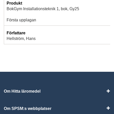
Produkt
BokGym Installationsteknik 1, bok, Gy25
Första upplagan
Författare
Hellström, Hans
Om Hitta läromedel
Visa
Om SPSM:s webbplatser
Vis