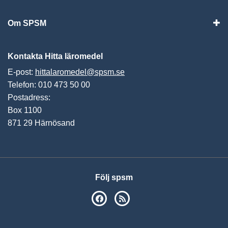
Om SPSM
Vis
Kontakta Hitta läromedel
E-post:
hittalaromedel@spsm.se
Telefon: 010 473 50 00
Postadress:
Box 1100
871 29 Härnösand
Följ spsm
SPSM på Facebook
RSS