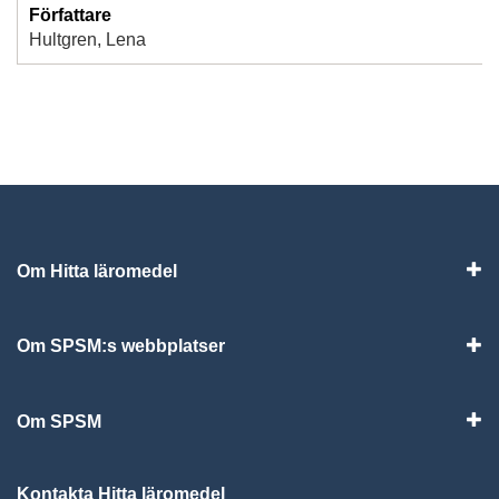
Författare
Hultgren, Lena
Om Hitta läromedel
Visa
Om SPSM:s webbplatser
Vis
Om SPSM
Vis
Kontakta Hitta läromedel