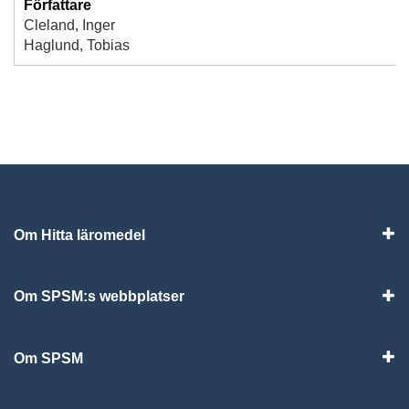
Författare
Cleland, Inger
Haglund, Tobias
Om Hitta läromedel
Visa
Om SPSM:s webbplatser
Vis
Om SPSM
Vis