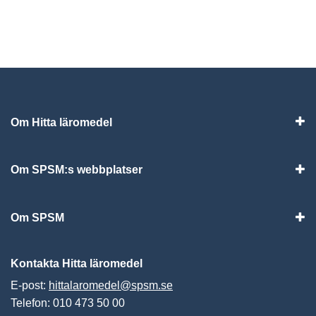
Om Hitta läromedel
Visa
Om SPSM:s webbplatser
Vis
Om SPSM
Vis
Kontakta Hitta läromedel
E-post:
hittalaromedel@spsm.se
Telefon: 010 473 50 00