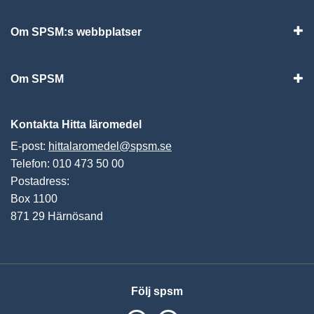
Om SPSM:s webbplatser
Vis
Om SPSM
Vis
Kontakta Hitta läromedel
E-post:
hittalaromedel@spsm.se
Telefon: 010 473 50 00
Postadress:
Box 1100
871 29 Härnösand
Följ spsm