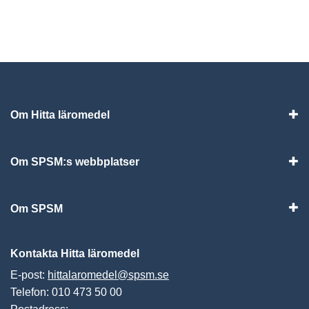
Om Hitta läromedel
Visa
Om SPSM:s webbplatser
Vis
Om SPSM
Vis
Kontakta Hitta läromedel
E-post:
hittalaromedel@spsm.se
Telefon: 010 473 50 00