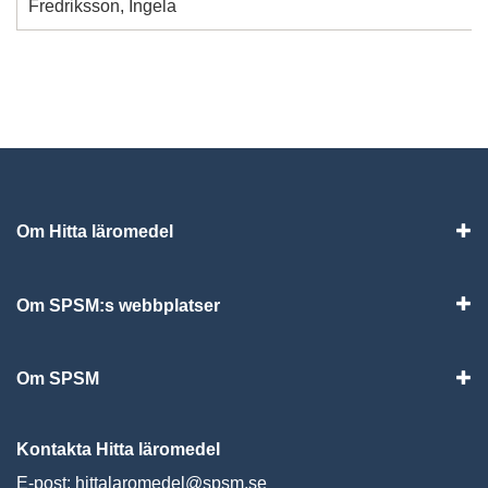
Fredriksson, Ingela
Om Hitta läromedel
Visa
Om SPSM:s webbplatser
Vis
Om SPSM
Vis
Kontakta Hitta läromedel
E-post:
hittalaromedel@spsm.se