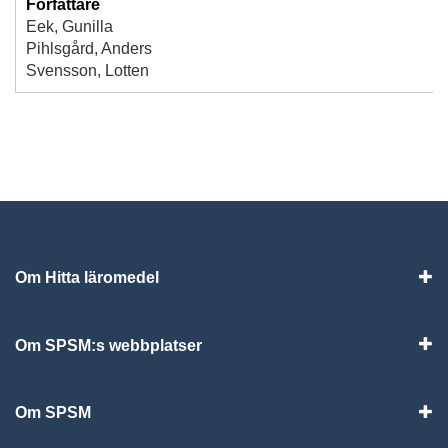
Författare
Eek, Gunilla
Pihlsgård, Anders
Svensson, Lotten
Om Hitta läromedel
Visa
Om SPSM:s webbplatser
Vis
Om SPSM
Vis