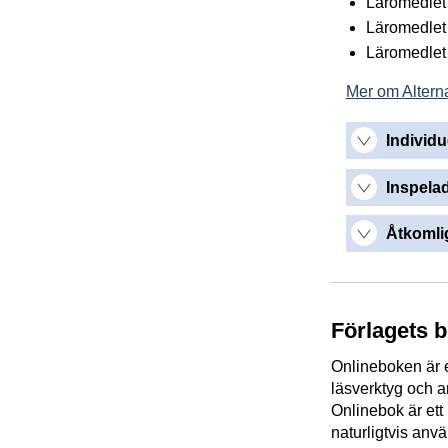
Läromedlet 
Läromedlet 
Läromedlet g
Mer om Alterna
Individu
Inspelad
Åtkomlig
Förlagets 
Onlineboken är e
läsverktyg och a
Onlinebok är et
naturligtvis an