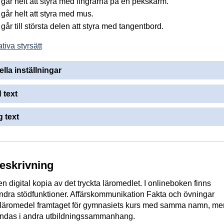
går helt att styra med fingrarna på en pekskärm.
går helt att styra med mus.
år till största delen att styra med tangentbord.
tiva styrsätt
ella inställningar
 text
 text
beskrivning
n digital kopia av det tryckta läromedlet. I onlineboken finns
ndra stödfunktioner. Affärskommunikation Fakta och övningar
t läromedel framtaget för gymnasiets kurs med samma namn, me
vändas i andra utbildningssammanhang.