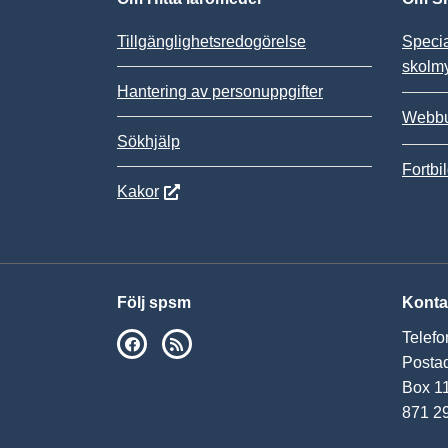
Tillgänglighetsredogörelse
Speci
skolm
Hantering av personuppgifter
Webbu
Sökhjälp
Fortbi
Kakor
Följ spsm
Konta
Telefo
SPSM på Facebook
RSS
Postad
Box 1
871 2