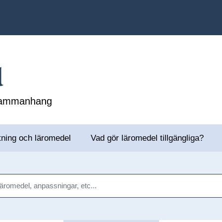
l
 sammanhang
tning och läromedel
Vad gör läromedel tillgängliga?