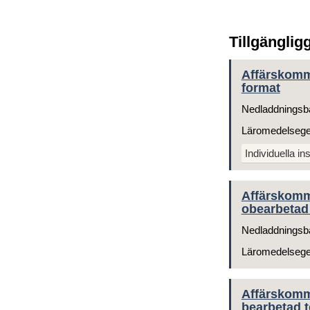
Tillgänglig
Affärskommu
format
Nedladdningsb
Läromedelseg
Individuella ins
Affärskomm
obearbetad 
Nedladdningsb
Läromedelseg
Affärskomm
bearbetad t