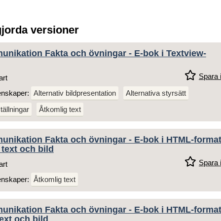
gjorda versioner
nikation Fakta och övningar - E-bok i Textview-
Spara i
art
enskaper:
Alternativ bildpresentation
Alternativa styrsätt
tällningar
Åtkomlig text
unikation Fakta och övningar - E-bok i HTML-format
text och bild
Spara i
art
enskaper:
Åtkomlig text
unikation Fakta och övningar - E-bok i HTML-format
ext och bild