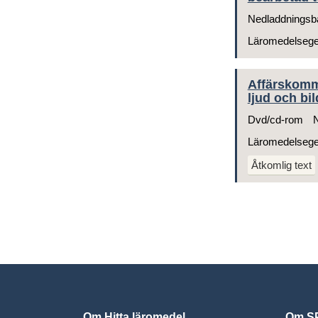
Nedladdningsb
Läromedelseg
Affärskommu
ljud och bil
Dvd/cd-rom
N
Läromedelseg
Åtkomlig text
Om Hitta läromedel
Om SP