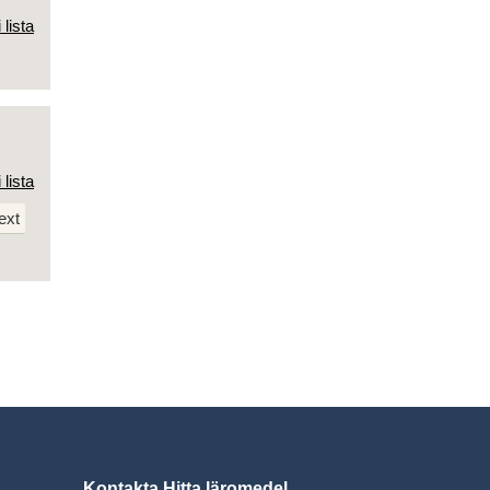
 lista
 lista
ext
Kontakta Hitta läromedel