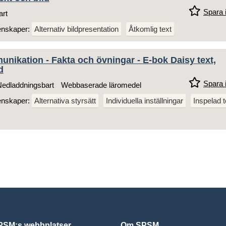
Spara i
art
enskaper:
Alternativ bildpresentation
Åtkomlig text
nikation - Fakta och övningar - E-bok Daisy text,
d
Spara i
edladdningsbart
Webbaserade läromedel
enskaper:
Alternativa styrsätt
Individuella inställningar
Inspelad t
SM:s webbplatser
Om SPSM