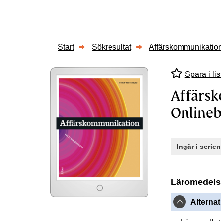
Start
Sökresultat
Affärskommunikation
Spara i lis
Affärsk
Online
Ingår i serie
Läromedels
Alternat