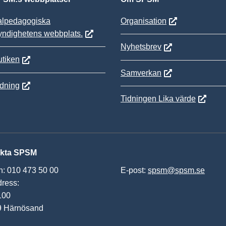
alpedagogiska
Organisation
yndighetens webbplats.
Nyhetsbrev
tiken
Samverkan
ldning
Tidningen Lika värde
kta SPSM
n: 010 473 50 00
E-post:
spsm@spsm.se
ress:
100
9 Härnösand