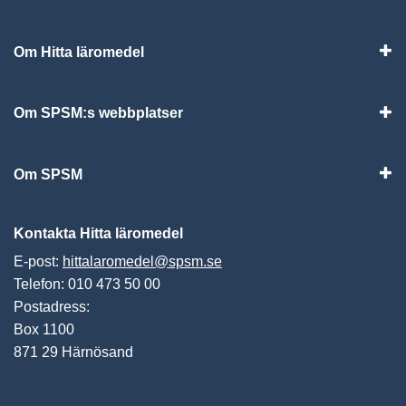
Om Hitta läromedel
Visa
Om SPSM:s webbplatser
Vis
Om SPSM
Vis
Kontakta Hitta läromedel
E-post:
hittalaromedel@spsm.se
Telefon: 010 473 50 00
Postadress:
Box 1100
871 29 Härnösand