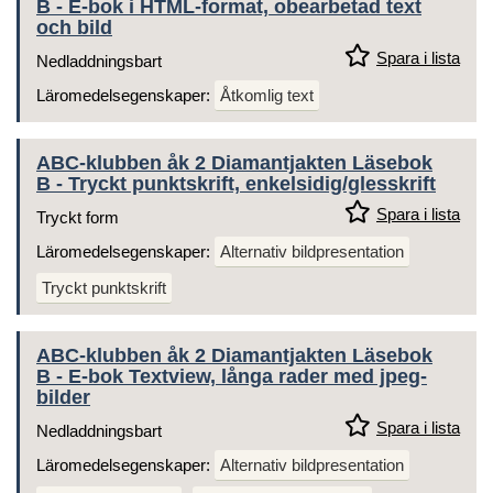
B - E-bok i HTML-format, obearbetad text
och bild
Spara i lista
Nedladdningsbart
Läromedelsegenskaper:
Åtkomlig text
ABC-klubben åk 2 Diamantjakten Läsebok
B - Tryckt punktskrift, enkelsidig/glesskrift
Spara i lista
Tryckt form
Läromedelsegenskaper:
Alternativ bildpresentation
Tryckt punktskrift
ABC-klubben åk 2 Diamantjakten Läsebok
B - E-bok Textview, långa rader med jpeg-
bilder
Spara i lista
Nedladdningsbart
Läromedelsegenskaper:
Alternativ bildpresentation