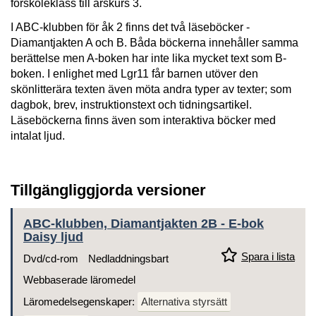
förskoleklass till årskurs 3.
I ABC-klubben för åk 2 finns det två läseböcker -
Diamantjakten A och B. Båda böckerna innehåller samma
berättelse men A-boken har inte lika mycket text som B-
boken. I enlighet med Lgr11 får barnen utöver den
skönlitterära texten även möta andra typer av texter; som
dagbok, brev, instruktionstext och tidningsartikel.
Läseböckerna finns även som interaktiva böcker med
intalat ljud.
Tillgängliggjorda versioner
ABC-klubben, Diamantjakten 2B - E-bok
Daisy ljud
Spara i lista
Dvd/cd-rom
Nedladdningsbart
Webbaserade läromedel
Läromedelsegenskaper:
Alternativa styrsätt