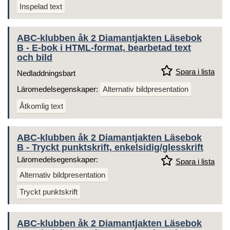
Inspelad text
ABC-klubben åk 2 Diamantjakten Läsebok
B - E-bok i HTML-format, bearbetad text
och bild
Spara i lista
Nedladdningsbart
Läromedelsegenskaper:
Alternativ bildpresentation
Åtkomlig text
ABC-klubben åk 2 Diamantjakten Läsebok
B - Tryckt punktskrift, enkelsidig/glesskrift
Läromedelsegenskaper:
Spara i lista
Alternativ bildpresentation
Tryckt punktskrift
ABC-klubben åk 2 Diamantjakten Läsebok