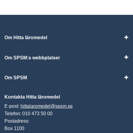
Om Hitta läromedel
Visa
Om SPSM:s webbplatser
Vis
Om SPSM
Vis
Kontakta Hitta läromedel
E-post:
hittalaromedel@spsm.se
Telefon: 010 473 50 00
Postadress:
Box 1100