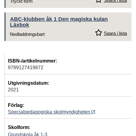
Spara i lista
Tryckt form
ABC-klubben åk 1 Den magiska kulan
Läxbok
Spara i lista
Nedladdningsbart
ISBN-/artikelnummer:
9789127419872
Utgivningsdatum:
2021
Förlag:
Specialpedagogiska skolmyndigheten
Skolform:
Grundskola åk 1-3