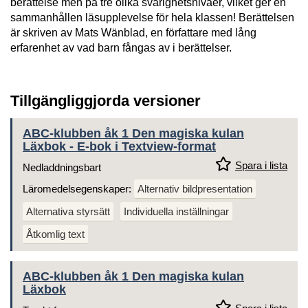
berättelse men på tre olika svårighetsnivåer, vilket ger en
sammanhållen läsupplevelse för hela klassen! Berättelsen
är skriven av Mats Wänblad, en författare med lång
erfarenhet av vad barn fångas av i berättelser.
Tillgängliggjorda versioner
ABC-klubben åk 1 Den magiska kulan
Läxbok - E-bok i Textview-format
Spara i lista
Nedladdningsbart
Läromedelsegenskaper:
Alternativ bildpresentation
Alternativa styrsätt
Individuella inställningar
Åtkomlig text
ABC-klubben åk 1 Den magiska kulan
Läxbok