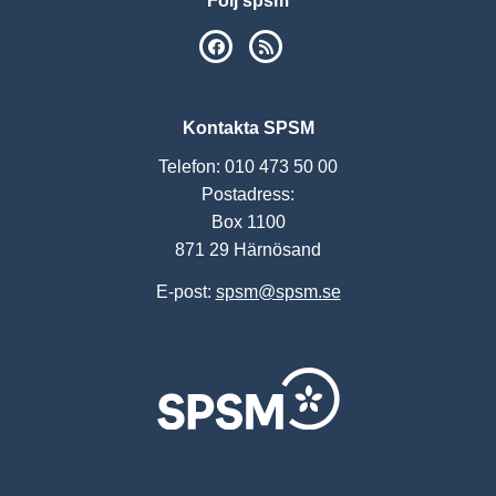
Följ spsm
SPSM på Facebook
RSS
Kontakta SPSM
Telefon: 010 473 50 00
Postadress:
Box 1100
871 29 Härnösand
E-post:
spsm@spsm.se