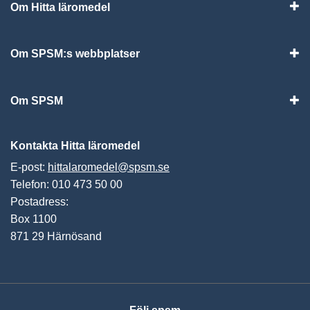
Om Hitta läromedel
Visa
Om SPSM:s webbplatser
Vis
Om SPSM
Vis
Kontakta Hitta läromedel
E-post:
hittalaromedel@spsm.se
Telefon: 010 473 50 00
Postadress:
Box 1100
871 29 Härnösand