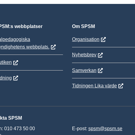
SM:s webbplatser
Om SPSM
alpedagogiska
Organisation
yndighetens webbplats.
Nyhetsbrev
tiken
Samverkan
ldning
Tidningen Lika värde
kta SPSM
n: 010 473 50 00
E-post:
spsm@spsm.se