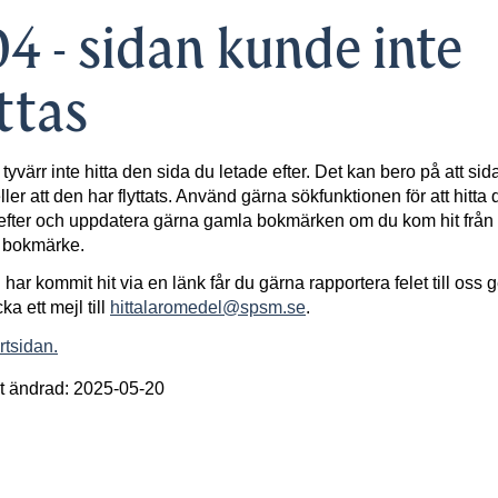
4 - sidan kunde inte
ttas
 tyvärr inte hitta den sida du letade efter. Det kan bero på att sid
ller att den har flyttats. Använd gärna sökfunktionen för att hitta 
efter och uppdatera gärna gamla bokmärken om du kom hit från 
t bokmärke.
har kommit hit via en länk får du gärna rapportera felet till oss
cka ett mejl till
hittalaromedel@spsm.se
.
artsidan.
t ändrad: 2025-05-20