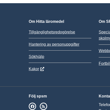
Om Hitta läromedel
Om SP
Tillgänglighetsredogörelse
Speci
skolm
Hantering av personuppgifter
Webbu
Sökhjälp
Fortbi
Kakor
Följ spsm
Konta
Telefo
SPSM på Facebook
RSS