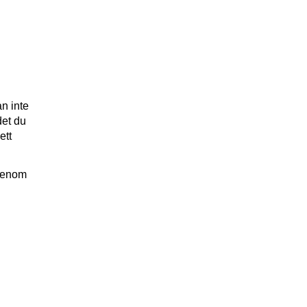
an inte
det du
ett
 genom