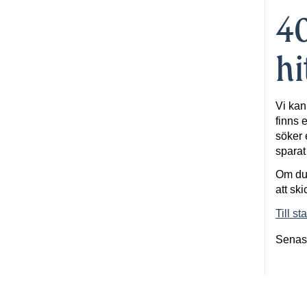
40
hi
Vi kan
finns e
söker 
spara
Om du 
att ski
Till st
Senas