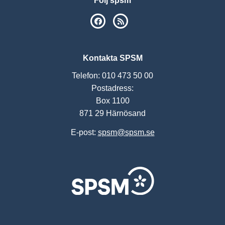
Följ spsm
SPSM på Facebook
RSS
Kontakta SPSM
Telefon: 010 473 50 00
Postadress:
Box 1100
871 29 Härnösand
E-post:
spsm@spsm.se