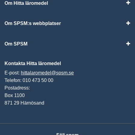
Om Hitta läromedel
Visa
Om SPSM:s webbplatser
Vis
Om SPSM
Vis
Kontakta Hitta läromedel
E-post:
hittalaromedel@spsm.se
Telefon: 010 473 50 00
Postadress:
Box 1100
871 29 Härnösand