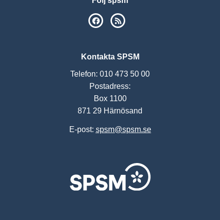
Följ spsm
SPSM på Facebook
RSS
Kontakta SPSM
Telefon: 010 473 50 00
Postadress:
Box 1100
871 29 Härnösand
E-post:
spsm@spsm.se