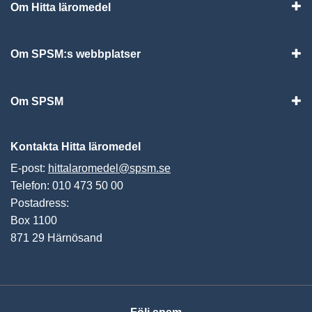
Om Hitta läromedel
Visa
Om SPSM:s webbplatser
Vis
Om SPSM
Vis
Kontakta Hitta läromedel
E-post:
hittalaromedel@spsm.se
Telefon: 010 473 50 00
Postadress:
Box 1100
871 29 Härnösand