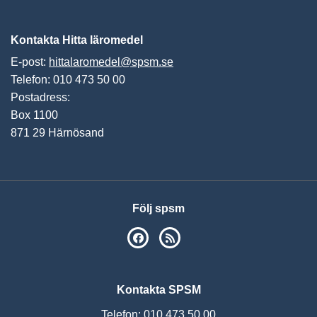
Vis
Kontakta Hitta läromedel
E-post:
hittalaromedel@spsm.se
Telefon: 010 473 50 00
Postadress:
Box 1100
871 29 Härnösand
Följ spsm
SPSM på Facebook
RSS
Kontakta SPSM
Telefon: 010 473 50 00