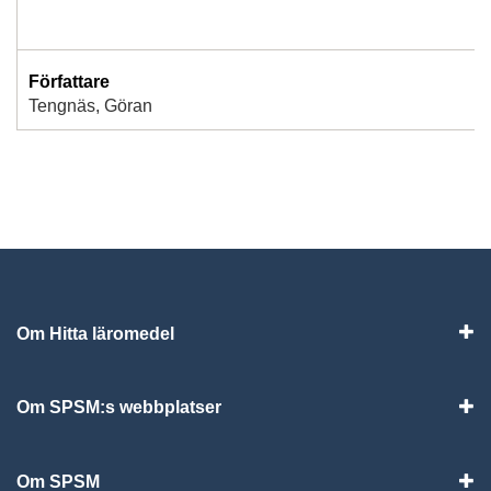
Författare
Tengnäs, Göran
Om Hitta läromedel
Visa
Om SPSM:s webbplatser
Vis
Om SPSM