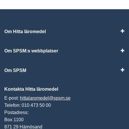
Om Hitta läromedel
Visa
Om SPSM:s webbplatser
Vis
Om SPSM
Vis
Kontakta Hitta läromedel
E-post:
hittalaromedel@spsm.se
Telefon: 010 473 50 00
Postadress:
Box 1100
871 29 Härnösand