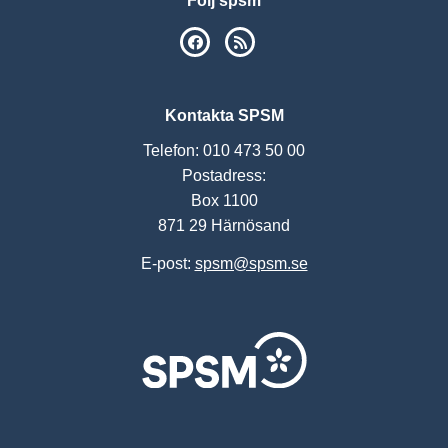
Följ spsm
SPSM på Facebook
RSS
Kontakta SPSM
Telefon: 010 473 50 00
Postadress:
Box 1100
871 29 Härnösand
E-post:
spsm@spsm.se