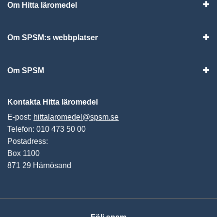
Om Hitta läromedel
Visa
Om SPSM:s webbplatser
Vis
Om SPSM
Vis
Kontakta Hitta läromedel
E-post:
hittalaromedel@spsm.se
Telefon: 010 473 50 00
Postadress:
Box 1100
871 29 Härnösand