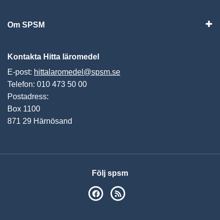
Vis
Om SPSM
Vis
Kontakta Hitta läromedel
E-post:
hittalaromedel@spsm.se
Telefon: 010 473 50 00
Postadress:
Box 1100
871 29 Härnösand
Följ spsm
SPSM på Facebook
RSS