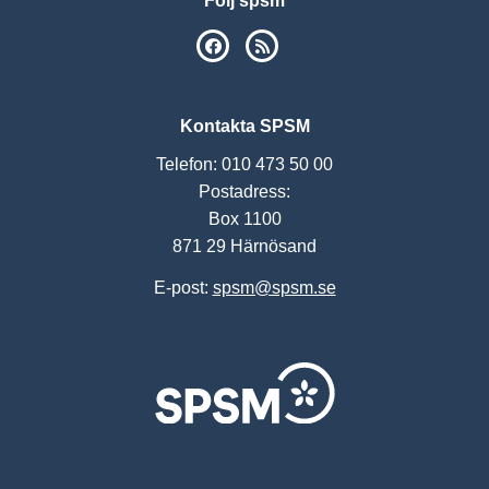
Följ spsm
SPSM på Facebook
RSS
Kontakta SPSM
Telefon: 010 473 50 00
Postadress:
Box 1100
871 29 Härnösand
E-post:
spsm@spsm.se