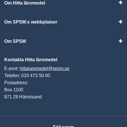
Om Hitta läromedel
Visa
Om SPSM:s webbplatser
Vis
Om SPSM
Vis
Kontakta Hitta läromedel
E-post:
hittalaromedel@spsm.se
Telefon: 010 473 50 00
Postadress:
Box 1100
871 29 Härnösand