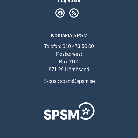
Följ spsm
SPSM på Facebook
RSS
Kontakta SPSM
Telefon: 010 473 50 00
Postadress:
Box 1100
871 29 Härnösand
E-post:
spsm@spsm.se