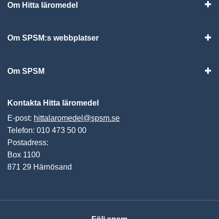
Om Hitta läromedel
Visa
Om SPSM:s webbplatser
Vis
Om SPSM
Vis
Kontakta Hitta läromedel
E-post:
hittalaromedel@spsm.se
Telefon: 010 473 50 00
Postadress:
Box 1100
871 29 Härnösand