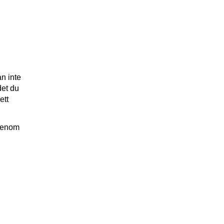
an inte
det du
ett
 genom