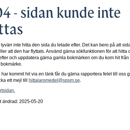
4 - sidan kunde inte
ttas
 tyvärr inte hitta den sida du letade efter. Det kan bero på att sid
ller att den har flyttats. Använd gärna sökfunktionen för att hitta 
efter och uppdatera gärna gamla bokmärken om du kom hit från 
t bokmärke.
har kommit hit via en länk får du gärna rapportera felet till oss
cka ett mejl till
hittalaromedel@spsm.se
.
artsidan.
t ändrad: 2025-05-20