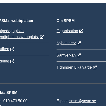
SM:s webbplatser
Om SPSM
alpedagogiska
Organisation
yndighetens webbplats.
Nyhetsbrev
tiken
Samverkan
ldning
Tidningen Lika värde
kta SPSM
n: 010 473 50 00
E-post:
spsm@spsm.se