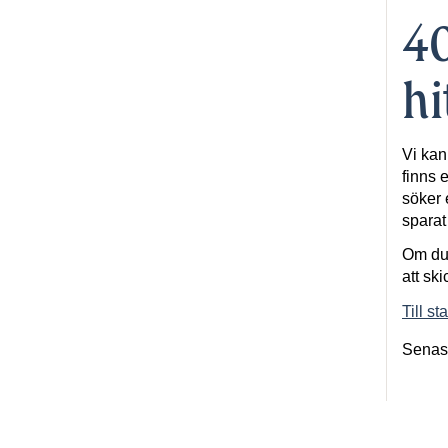
40
hi
Vi kan
finns e
söker 
spara
Om du 
att ski
Till st
Senas