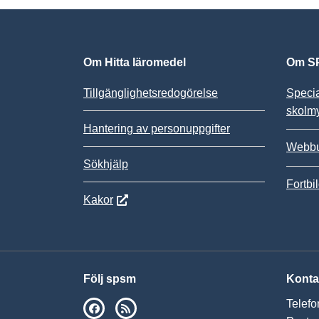
Om Hitta läromedel
Om SP
Tillgänglighetsredogörelse
Speci
skolm
Hantering av personuppgifter
Webbu
Sökhjälp
Fortbi
Kakor
Följ spsm
Konta
Telefo
SPSM på Facebook
RSS