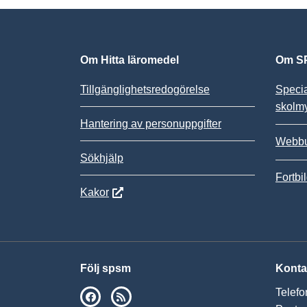
Om Hitta läromedel
Om SP
Tillgänglighetsredogörelse
Speci
skolm
Hantering av personuppgifter
Webbu
Sökhjälp
Fortbi
Kakor
Följ spsm
Konta
Telefo
SPSM på Facebook
RSS