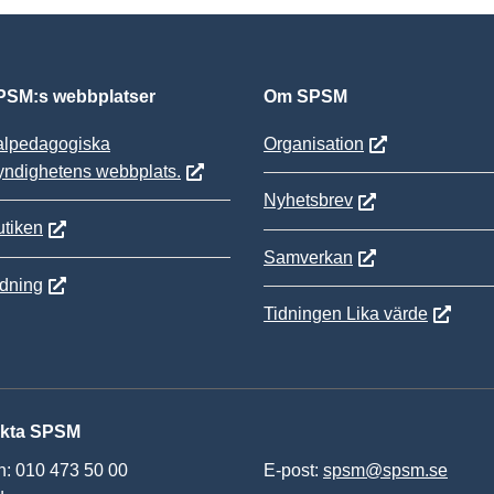
SM:s webbplatser
Om SPSM
alpedagogiska
Organisation
yndighetens webbplats.
Nyhetsbrev
tiken
Samverkan
ldning
Tidningen Lika värde
kta SPSM
n: 010 473 50 00
E-post:
spsm@spsm.se