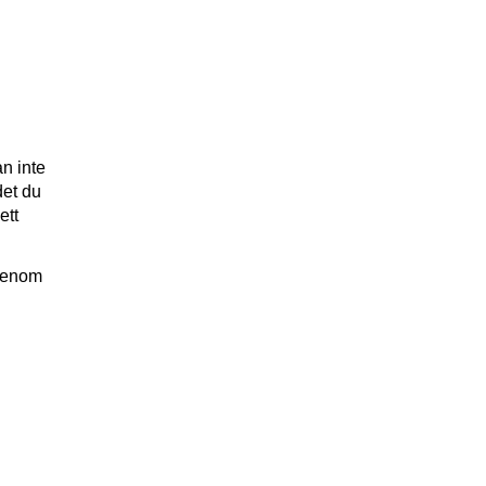
an inte
det du
ett
 genom