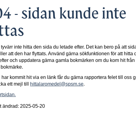
4 - sidan kunde inte
ttas
 tyvärr inte hitta den sida du letade efter. Det kan bero på att sid
ller att den har flyttats. Använd gärna sökfunktionen för att hitta 
efter och uppdatera gärna gamla bokmärken om du kom hit från 
t bokmärke.
har kommit hit via en länk får du gärna rapportera felet till oss
cka ett mejl till
hittalaromedel@spsm.se
.
artsidan.
t ändrad: 2025-05-20