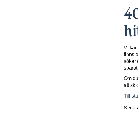
40
hi
Vi kan
finns e
söker 
spara
Om du 
att ski
Till st
Senas