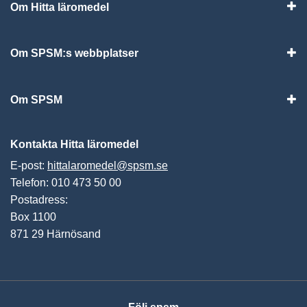
Om Hitta läromedel
Visa
Om SPSM:s webbplatser
Vis
Om SPSM
Vis
Kontakta Hitta läromedel
E-post:
hittalaromedel@spsm.se
Telefon: 010 473 50 00
Postadress:
Box 1100
871 29 Härnösand