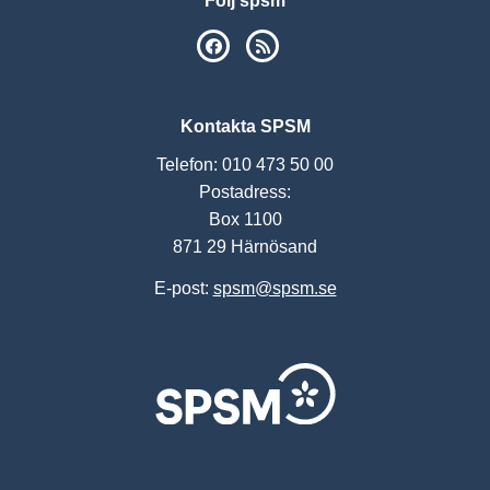
Följ spsm
SPSM på Facebook
RSS
Kontakta SPSM
Telefon: 010 473 50 00
Postadress:
Box 1100
871 29 Härnösand
E-post:
spsm@spsm.se