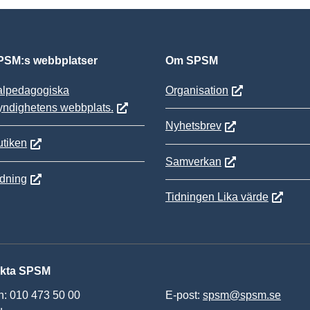
SM:s webbplatser
Om SPSM
alpedagogiska
Organisation
yndighetens webbplats.
Nyhetsbrev
tiken
Samverkan
ldning
Tidningen Lika värde
kta SPSM
n: 010 473 50 00
E-post:
spsm@spsm.se