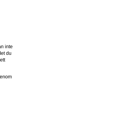
an inte
det du
ett
 genom