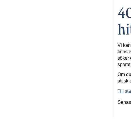
40
hi
Vi kan
finns e
söker 
spara
Om du 
att ski
Till st
Senas