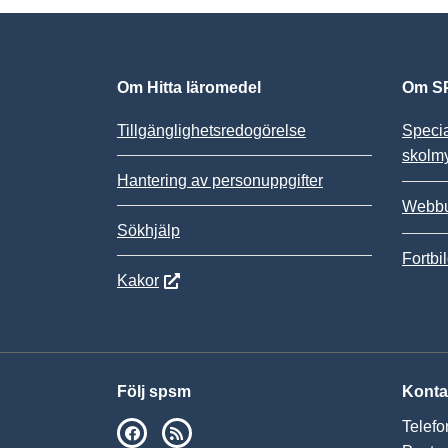
Om Hitta läromedel
Om SP
Tillgänglighetsredogörelse
Speci
skolm
Hantering av personuppgifter
Webbu
Sökhjälp
Fortbi
Kakor
Följ spsm
Konta
Telefo
SPSM på Facebook
RSS