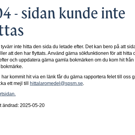
4 - sidan kunde inte
ttas
 tyvärr inte hitta den sida du letade efter. Det kan bero på att sid
ller att den har flyttats. Använd gärna sökfunktionen för att hitta 
efter och uppdatera gärna gamla bokmärken om du kom hit från 
t bokmärke.
har kommit hit via en länk får du gärna rapportera felet till oss
cka ett mejl till
hittalaromedel@spsm.se
.
artsidan.
t ändrad: 2025-05-20