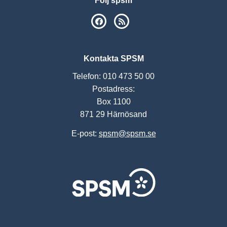
Följ spsm
SPSM på Facebook
RSS
Kontakta SPSM
Telefon: 010 473 50 00
Postadress:
Box 1100
871 29 Härnösand
E-post:
spsm@spsm.se