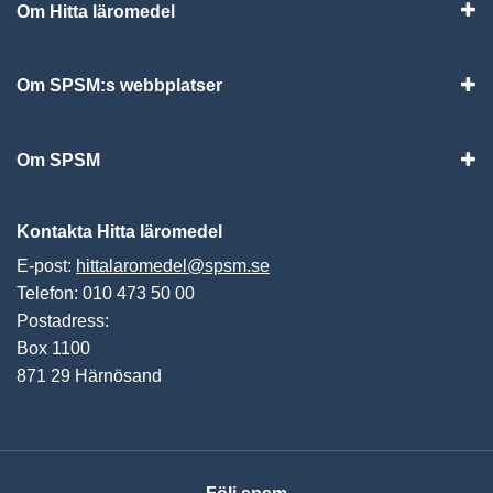
Om Hitta läromedel
Visa
Om SPSM:s webbplatser
Vis
Om SPSM
Vis
Kontakta Hitta läromedel
E-post:
hittalaromedel@spsm.se
Telefon: 010 473 50 00
Postadress:
Box 1100
871 29 Härnösand