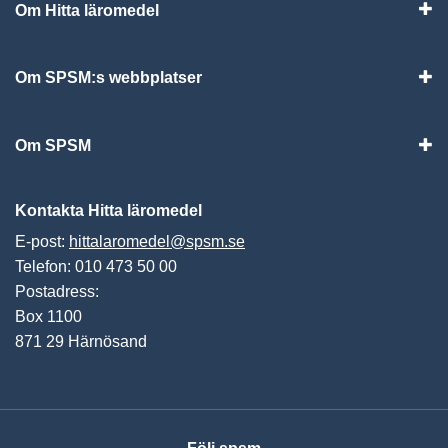
Om Hitta läromedel
Visa
Om SPSM:s webbplatser
Vis
Om SPSM
Vis
Kontakta Hitta läromedel
E-post:
hittalaromedel@spsm.se
Telefon: 010 473 50 00
Postadress:
Box 1100
871 29 Härnösand