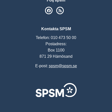
Följ spsm
SPSM på Facebook
RSS
Kontakta SPSM
Telefon: 010 473 50 00
Postadress:
Box 1100
871 29 Härnösand
E-post:
spsm@spsm.se