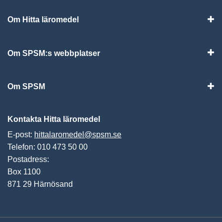
Om Hitta läromedel
Visa
Om SPSM:s webbplatser
Vis
Om SPSM
Vis
Kontakta Hitta läromedel
E-post:
hittalaromedel@spsm.se
Telefon: 010 473 50 00
Postadress:
Box 1100
871 29 Härnösand