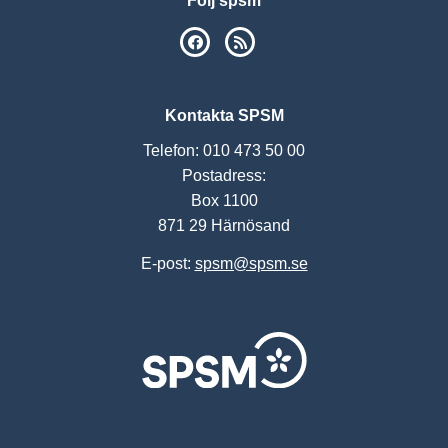
Följ spsm
SPSM på Facebook
RSS
Kontakta SPSM
Telefon: 010 473 50 00
Postadress:
Box 1100
871 29 Härnösand
E-post:
spsm@spsm.se