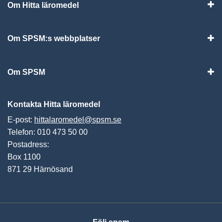
Om Hitta läromedel
Visa
Om SPSM:s webbplatser
Vis
Om SPSM
Vis
Kontakta Hitta läromedel
E-post:
hittalaromedel@spsm.se
Telefon: 010 473 50 00
Postadress:
Box 1100
871 29 Härnösand