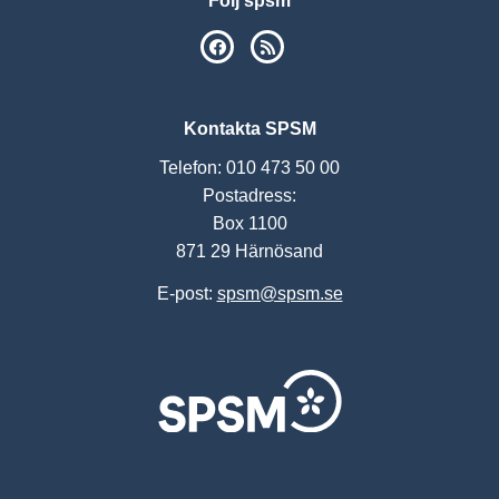
Följ spsm
SPSM på Facebook
RSS
Kontakta SPSM
Telefon: 010 473 50 00
Postadress:
Box 1100
871 29 Härnösand
E-post:
spsm@spsm.se