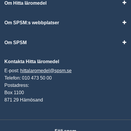
Om Hitta läromedel
Visa
Om SPSM:s webbplatser
Vis
Om SPSM
Vis
Kontakta Hitta läromedel
E-post:
hittalaromedel@spsm.se
Telefon: 010 473 50 00
Postadress:
Box 1100
871 29 Härnösand