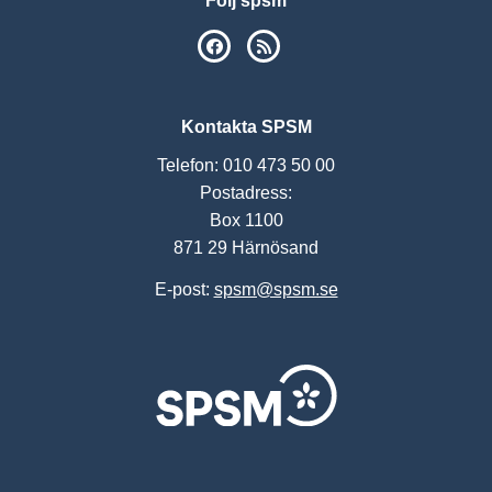
Följ spsm
SPSM på Facebook
RSS
Kontakta SPSM
Telefon: 010 473 50 00
Postadress:
Box 1100
871 29 Härnösand
E-post:
spsm@spsm.se