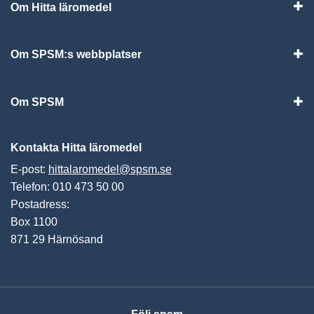
Om Hitta läromedel
Visa
Om SPSM:s webbplatser
Vis
Om SPSM
Vis
Kontakta Hitta läromedel
E-post:
hittalaromedel@spsm.se
Telefon: 010 473 50 00
Postadress:
Box 1100
871 29 Härnösand