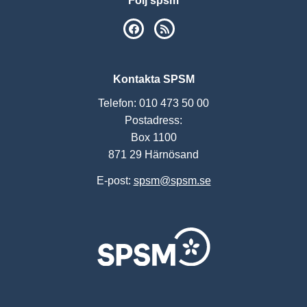
Följ spsm
SPSM på Facebook
RSS
Kontakta SPSM
Telefon: 010 473 50 00
Postadress:
Box 1100
871 29 Härnösand
E-post:
spsm@spsm.se