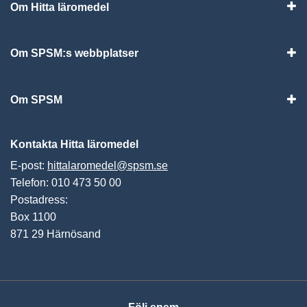
Om Hitta läromedel
Visa
Om SPSM:s webbplatser
Vis
Om SPSM
Vis
Kontakta Hitta läromedel
E-post:
hittalaromedel@spsm.se
Telefon: 010 473 50 00
Postadress:
Box 1100
871 29 Härnösand