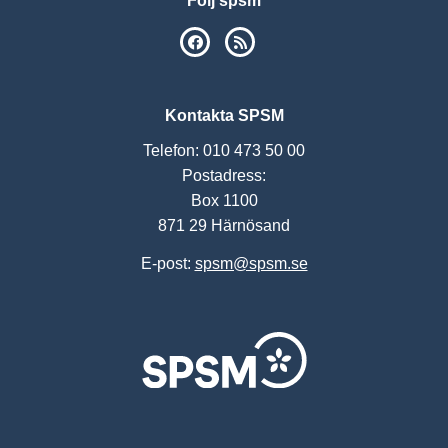
Följ spsm
SPSM på Facebook
RSS
Kontakta SPSM
Telefon: 010 473 50 00
Postadress:
Box 1100
871 29 Härnösand
E-post:
spsm@spsm.se