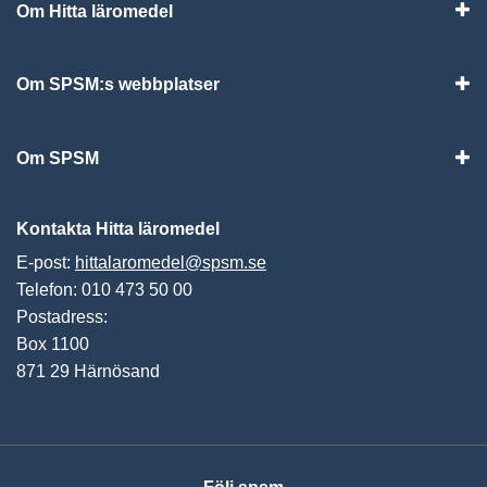
Om Hitta läromedel
Visa
Om SPSM:s webbplatser
Vis
Om SPSM
Vis
Kontakta Hitta läromedel
E-post:
hittalaromedel@spsm.se
Telefon: 010 473 50 00
Postadress:
Box 1100
871 29 Härnösand