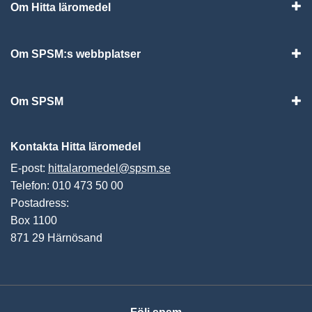
Om Hitta läromedel
Visa
Om SPSM:s webbplatser
Vis
Om SPSM
Vis
Kontakta Hitta läromedel
E-post:
hittalaromedel@spsm.se
Telefon: 010 473 50 00
Postadress:
Box 1100
871 29 Härnösand