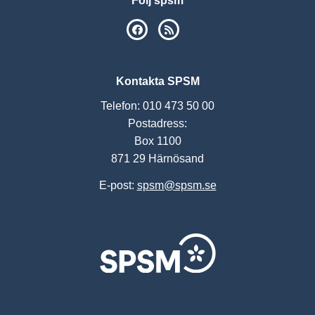
Följ spsm
SPSM på Facebook
RSS
Kontakta SPSM
Telefon: 010 473 50 00
Postadress:
Box 1100
871 29 Härnösand
E-post:
spsm@spsm.se