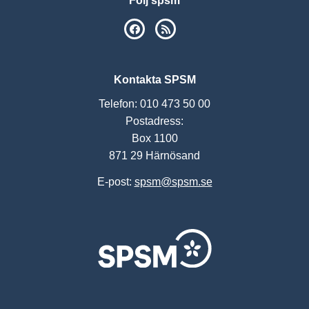
Följ spsm
SPSM på Facebook
RSS
Kontakta SPSM
Telefon: 010 473 50 00
Postadress:
Box 1100
871 29 Härnösand
E-post:
spsm@spsm.se