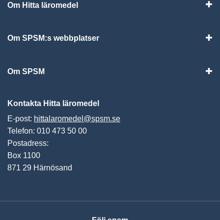
Om Hitta läromedel
Visa
Om SPSM:s webbplatser
Vis
Om SPSM
Vis
Kontakta Hitta läromedel
E-post:
hittalaromedel@spsm.se
Telefon: 010 473 50 00
Postadress:
Box 1100
871 29 Härnösand