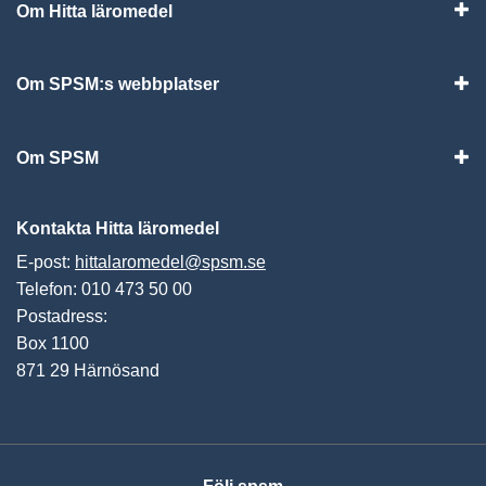
Om Hitta läromedel
Visa
Om SPSM:s webbplatser
Vis
Om SPSM
Vis
Kontakta Hitta läromedel
E-post:
hittalaromedel@spsm.se
Telefon: 010 473 50 00
Postadress:
Box 1100
871 29 Härnösand