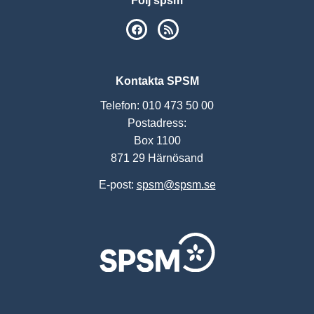
Följ spsm
SPSM på Facebook
RSS
Kontakta SPSM
Telefon: 010 473 50 00
Postadress:
Box 1100
871 29 Härnösand
E-post:
spsm@spsm.se