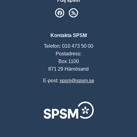
Följ spsm
SPSM på Facebook
RSS
Kontakta SPSM
Telefon: 010 473 50 00
Postadress:
Box 1100
871 29 Härnösand
E-post:
spsm@spsm.se