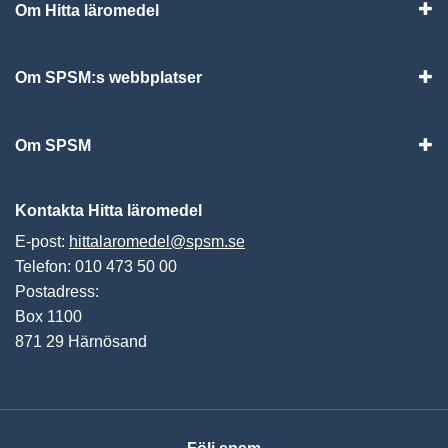
Om Hitta läromedel
Visa
Om SPSM:s webbplatser
Vis
Om SPSM
Vis
Kontakta Hitta läromedel
E-post:
hittalaromedel@spsm.se
Telefon: 010 473 50 00
Postadress:
Box 1100
871 29 Härnösand