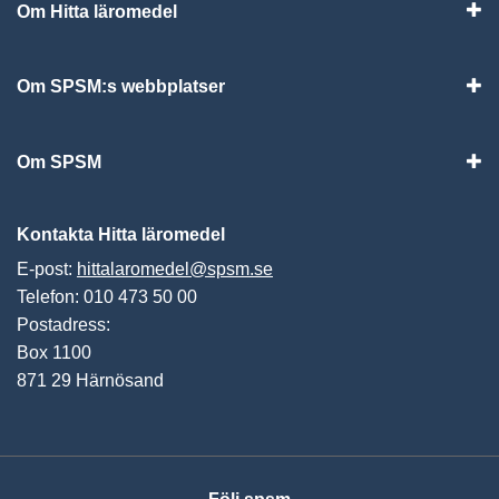
Om Hitta läromedel
Visa
Om SPSM:s webbplatser
Vis
Om SPSM
Vis
Kontakta Hitta läromedel
E-post:
hittalaromedel@spsm.se
Telefon: 010 473 50 00
Postadress:
Box 1100
871 29 Härnösand