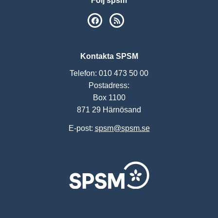
Följ spsm
SPSM på Facebook
RSS
Kontakta SPSM
Telefon: 010 473 50 00
Postadress:
Box 1100
871 29 Härnösand
E-post:
spsm@spsm.se