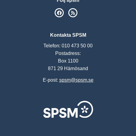
Följ spsm
SPSM på Facebook
RSS
Kontakta SPSM
Telefon: 010 473 50 00
Postadress:
Box 1100
871 29 Härnösand
E-post:
spsm@spsm.se