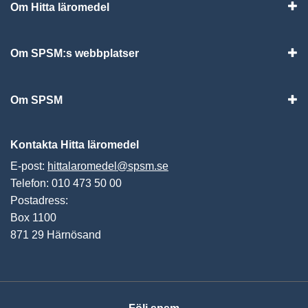
Om Hitta läromedel
Visa
Om SPSM:s webbplatser
Vis
Om SPSM
Vis
Kontakta Hitta läromedel
E-post:
hittalaromedel@spsm.se
Telefon: 010 473 50 00
Postadress:
Box 1100
871 29 Härnösand