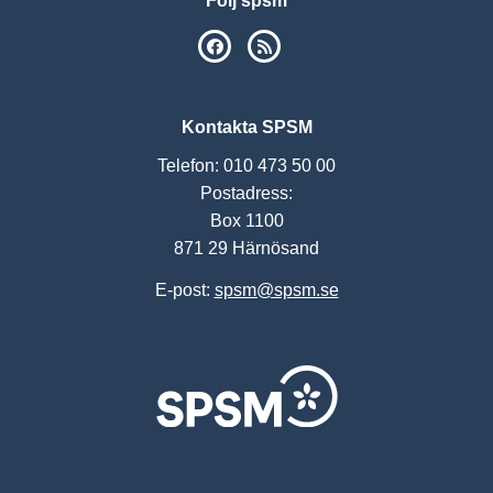
Följ spsm
SPSM på Facebook
RSS
Kontakta SPSM
Telefon: 010 473 50 00
Postadress:
Box 1100
871 29 Härnösand
E-post:
spsm@spsm.se