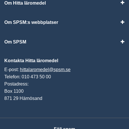
Om Hitta läromedel
Visa
Om SPSM:s webbplatser
Vis
Om SPSM
Vis
Kontakta Hitta läromedel
E-post:
hittalaromedel@spsm.se
Telefon: 010 473 50 00
Postadress:
Box 1100
871 29 Härnösand