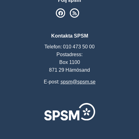
Följ spsm
SPSM på Facebook
RSS
Kontakta SPSM
Telefon: 010 473 50 00
Postadress:
Box 1100
871 29 Härnösand
E-post:
spsm@spsm.se