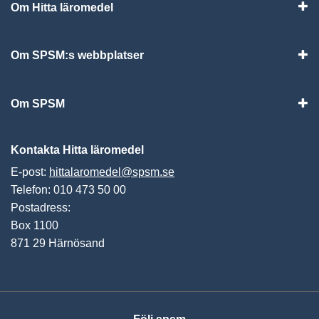
Om Hitta läromedel
Visa
Om SPSM:s webbplatser
Vis
Om SPSM
Vis
Kontakta Hitta läromedel
E-post:
hittalaromedel@spsm.se
Telefon: 010 473 50 00
Postadress:
Box 1100
871 29 Härnösand