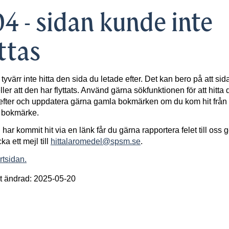
4 - sidan kunde inte
ttas
 tyvärr inte hitta den sida du letade efter. Det kan bero på att sid
ller att den har flyttats. Använd gärna sökfunktionen för att hitta 
efter och uppdatera gärna gamla bokmärken om du kom hit från 
t bokmärke.
har kommit hit via en länk får du gärna rapportera felet till oss
cka ett mejl till
hittalaromedel@spsm.se
.
artsidan.
t ändrad: 2025-05-20