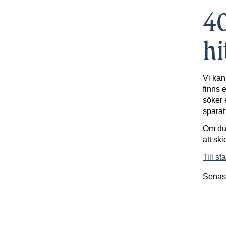
40
hi
Vi kan
finns e
söker 
spara
Om du 
att ski
Till st
Senas