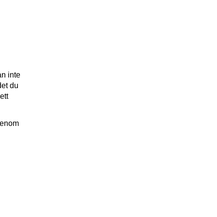
an inte
det du
ett
 genom