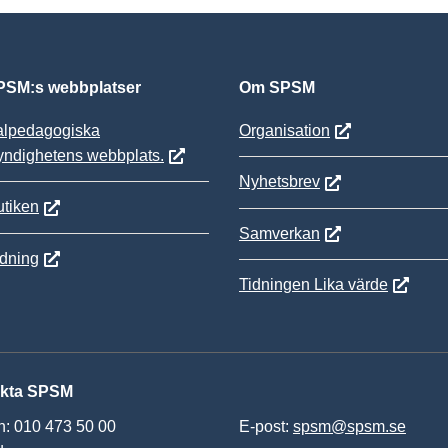
SM:s webbplatser
Om SPSM
alpedagogiska
Organisation
yndighetens webbplats.
Nyhetsbrev
tiken
Samverkan
ldning
Tidningen Lika värde
kta SPSM
n: 010 473 50 00
E-post:
spsm@spsm.se