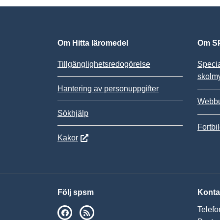
Om Hitta läromedel
Om SP
Tillgänglighetsredogörelse
Speci
skolm
Hantering av personuppgifter
Webbu
Sökhjälp
Fortbi
Kakor
Följ spsm
Konta
Telefo
SPSM på Facebook
RSS