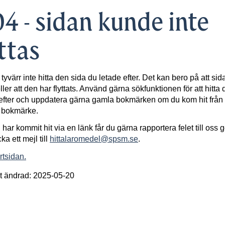
4 - sidan kunde inte
ttas
 tyvärr inte hitta den sida du letade efter. Det kan bero på att sid
ller att den har flyttats. Använd gärna sökfunktionen för att hitta 
efter och uppdatera gärna gamla bokmärken om du kom hit från 
t bokmärke.
har kommit hit via en länk får du gärna rapportera felet till oss
cka ett mejl till
hittalaromedel@spsm.se
.
artsidan.
t ändrad: 2025-05-20