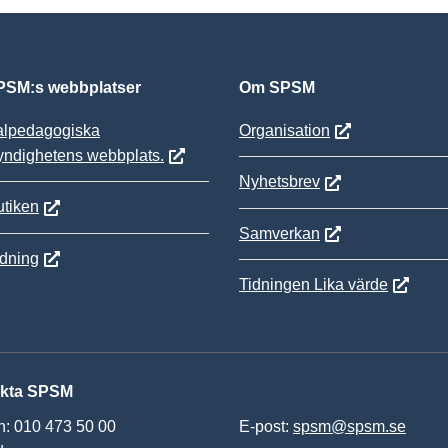
SM:s webbplatser
Om SPSM
alpedagogiska
Organisation
yndighetens webbplats.
Nyhetsbrev
tiken
Samverkan
ldning
Tidningen Lika värde
kta SPSM
n: 010 473 50 00
E-post:
spsm@spsm.se