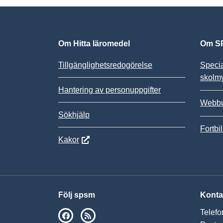
Om Hitta läromedel
Om SP
Tillgänglighetsredogörelse
Speci
skolm
Hantering av personuppgifter
Webbu
Sökhjälp
Fortbi
Kakor
Följ spsm
Konta
Telefo
SPSM på Facebook
RSS