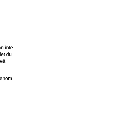
an inte
det du
ett
 genom