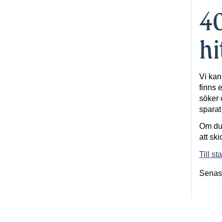
40
hi
Vi kan
finns e
söker 
spara
Om du 
att ski
Till st
Senas