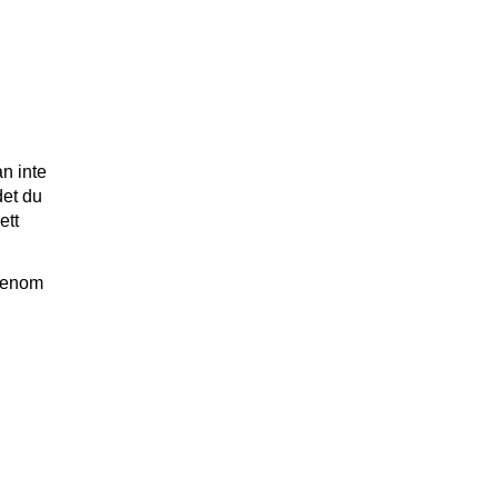
an inte
det du
ett
 genom