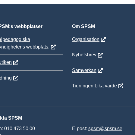
SM:s webbplatser
Om SPSM
alpedagogiska
Organisation
yndighetens webbplats.
Nyhetsbrev
tiken
Samverkan
ldning
Tidningen Lika värde
kta SPSM
n: 010 473 50 00
E-post:
spsm@spsm.se