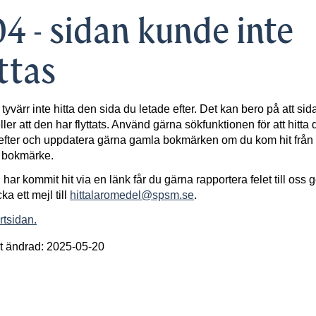
4 - sidan kunde inte
ttas
 tyvärr inte hitta den sida du letade efter. Det kan bero på att sid
ller att den har flyttats. Använd gärna sökfunktionen för att hitta 
efter och uppdatera gärna gamla bokmärken om du kom hit från 
t bokmärke.
har kommit hit via en länk får du gärna rapportera felet till oss
cka ett mejl till
hittalaromedel@spsm.se
.
artsidan.
t ändrad: 2025-05-20