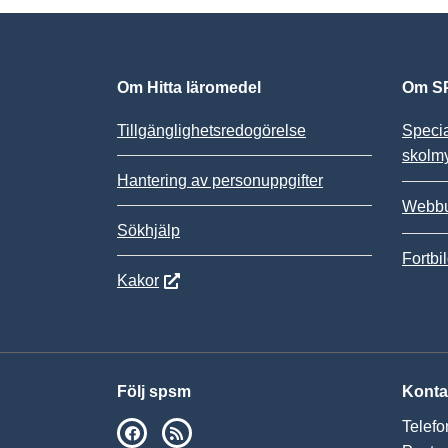
Om Hitta läromedel
Om SP
Tillgänglighetsredogörelse
Speci
skolm
Hantering av personuppgifter
Webbu
Sökhjälp
Fortbi
Kakor
Följ spsm
Konta
Telefo
SPSM på Facebook
RSS