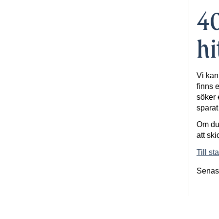
40
hi
Vi kan
finns e
söker 
spara
Om du 
att ski
Till st
Senas