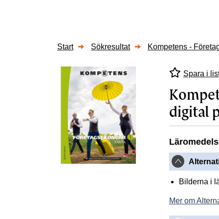
Start
Sökresultat
Kompetens - Företag
Spara i lis
Kompete
digital 
Läromedels
Alternat
Bilderna i 
Mer om Alterna