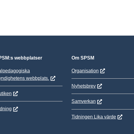
SM:s webbplatser
Om SPSM
alpedagogiska
Organisation
yndighetens webbplats.
Nyhetsbrev
tiken
Samverkan
ldning
Tidningen Lika värde