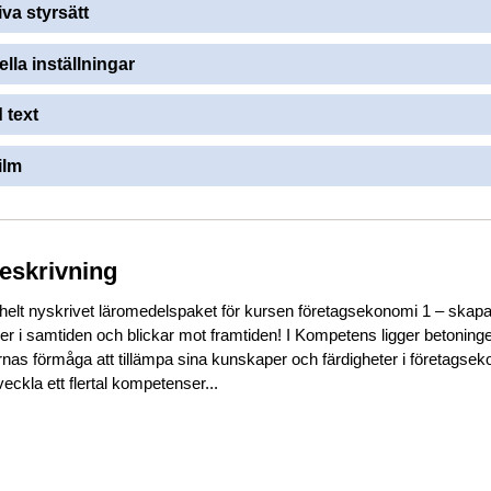
iva styrsätt
ella inställningar
 text
ilm
beskrivning
helt nyskrivet läromedelspaket för kursen företagsekonomi 1 – skapat
ver i samtiden och blickar mot framtiden! I Kompetens ligger betoning
ernas förmåga att tillämpa sina kunskaper och färdigheter i företagse
ckla ett flertal kompetenser...