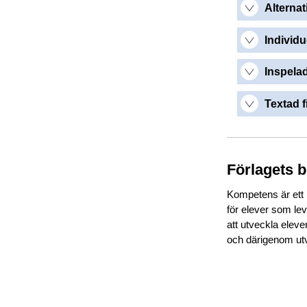
Alternat
Individu
Inspelad
Textad f
Förlagets 
Kompetens är ett 
för elever som le
att utveckla elev
och därigenom utve