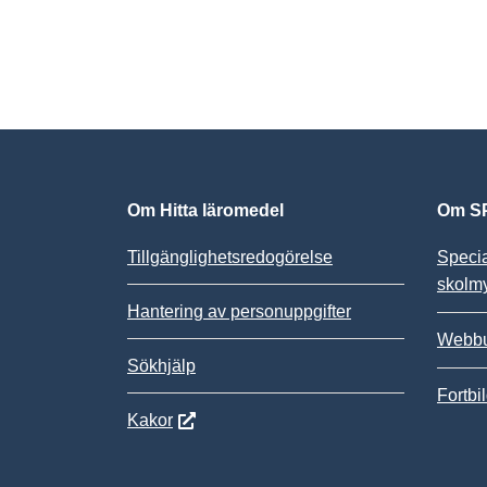
Om Hitta läromedel
Om SP
Tillgänglighetsredogörelse
Speci
skolm
Hantering av personuppgifter
Webbu
Sökhjälp
Fortbi
Kakor