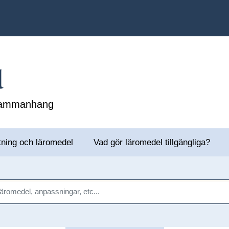
l
 sammanhang
tning och läromedel
Vad gör läromedel tillgängliga?